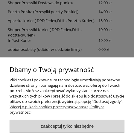
Shoper Przesyłki Dostawa do punktu
12,00 zł
Poczta Polska
(Przesyłki poczty Polskiej)
14,00 zł
Apaczka kurier ( DPD,Fedex,DHL , PocztexKurier,)
15,00 zł
Shoper Przesyłki Kurier ( DPD,Fedex,DHL ,
19,00 zł
PocztexKurier,)
InPost Kurier
19,99 zł
odbiór osobisty
(odbiór w siedzibie firmy)
0,00 zł
Dbamy o Twoją prywatność
Pliki cookies i pokrewne im technologie umożliwiają poprawne
działanie strony i pomagają nam dostosować ofertę do Twoich
potrzeb. Możesz zaakceptować wykorzystanie przez nas
wszystkich tych plików i przejść do sklepu lub dostosować użycie
plików do swoich preferencji, wybierając opcję "Dostosuj zgody".
Pomoc
Więcej o plikach cookies przeczytasz w naszej Polityce
prywatności.
Moje konto
zaakceptuj tylko niezbędne
Płatności i dostawa