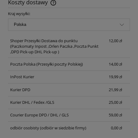
Koszty dostawy
Cena nie zawiera ewentualnych kosztów płatności
Kraj wysyłki:
Shoper Przesyłki Dostawa do punktu
12,00 zł
(Paczkomaty Inpost ,Orlen Paczka ,Poczta Punkt
,DPD Pick-up DHL Pick-up )
Poczta Polska
(Przesyłki poczty Polskiej)
14,00 zł
InPost Kurier
19,99 zł
Kurier DPD
21,99 zł
Kurier DHL / Fedex /GLS
25,00 zł
Courier Europe DPD / DHL / GLS
59,00 zł
odbiór osobisty
(odbiór w siedzibie firmy)
0,00 zł