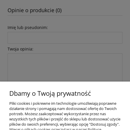
Opinie o produkcie (0)
Imię lub pseudonim:
Twoja opinia:
wyślij
Dbamy o Twoją prywatność
Pliki cookies i pokrewne im technologie umożliwiają poprawne
działanie strony i pomagają nam dostosować ofertę do Twoich
potrzeb. Możesz zaakceptować wykorzystanie przez nas
wszystkich tych plików i przejść do sklepu lub dostosować użycie
plików do swoich preferencji, wybierając opcję "Dostosuj zgody".
Pomoc
Więcej o plikach cookies przeczytasz w naszej Polityce