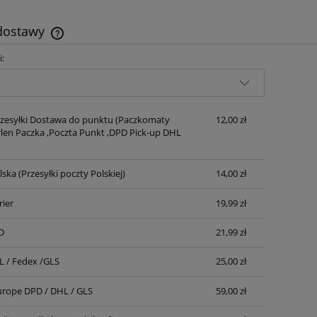
 dostawy
i:
Cena nie zawiera ewentualnych kosztów
płatności
zesyłki Dostawa do punktu
(Paczkomaty
12,00 zł
rlen Paczka ,Poczta Punkt ,DPD Pick-up DHL
lska
(Przesyłki poczty Polskiej)
14,00 zł
rier
19,99 zł
D
21,99 zł
L / Fedex /GLS
25,00 zł
urope DPD / DHL / GLS
59,00 zł