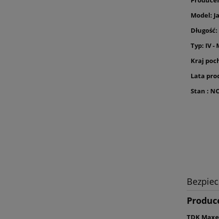
Model: Ja
Długość:
Typ: IV -
Kraj poc
Lata pro
Stan : N
Bezpie
Produc
TDK Maxel