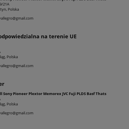
9/21A
tyn, Polska
yallegro@gmail.com
odpowiedzialna na terenie UE
A
ąg, Polska
yallegro@gmail.com
er
l Sony Pioneer Plextor Memorex JVC Fuji PLDS Basf Thats
A
ąg, Polska
yallegro@gmail.com