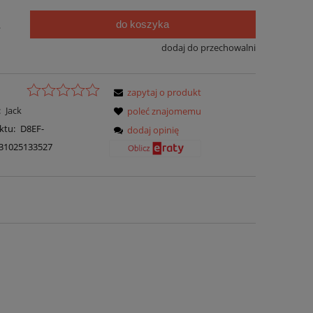
do koszyka
.
dodaj do przechowalni
zapytaj o produkt
:
Jack
poleć znajomemu
ktu:
D8EF-
dodaj opinię
31025133527