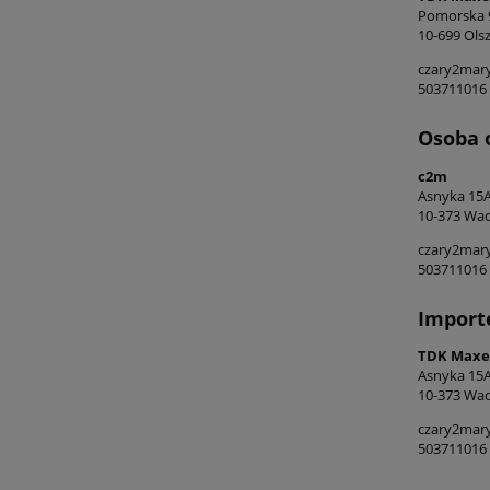
Pomorska 
10-699 Olsz
czary2mar
503711016
Osoba 
c2m
Asnyka 15
10-373 Wad
czary2mar
503711016
Import
TDK Maxel
Asnyka 15
10-373 Wad
czary2mar
503711016