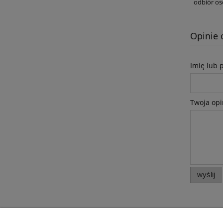
odbiór os
Opinie 
Imię lub 
Twoja opi
wyślij