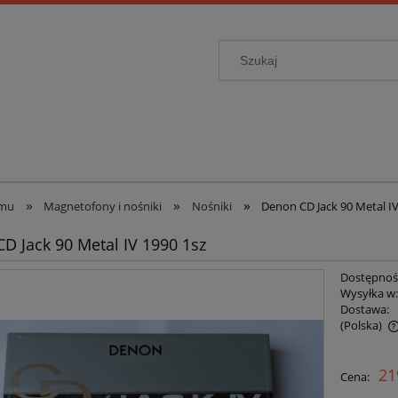
»
»
»
omu
Magnetofony i nośniki
Nośniki
Denon CD Jack 90 Metal IV
D Jack 90 Metal IV 1990 1sz
Dostępnoś
Wysyłka w
Dostawa:
(Polska)
Cena nie zawiera ewentualnych kosztów
21
Cena:
płatności