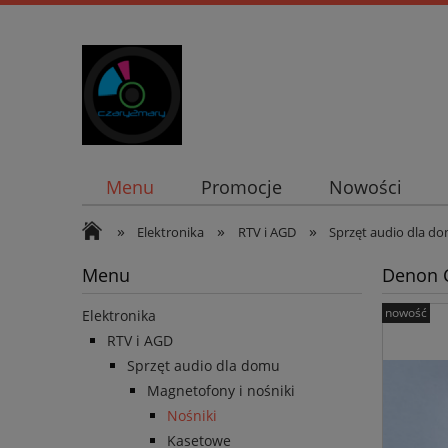
Menu
Promocje
Nowości
»
»
»
Elektronika
RTV i AGD
Sprzęt audio dla d
Menu
Denon C
nowość
Elektronika
RTV i AGD
Sprzęt audio dla domu
Magnetofony i nośniki
Nośniki
Kasetowe