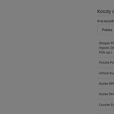
Koszty
Kraj wysyłk
Shoper Pr
Inpost ,O
Pick-up )
Poczta Po
InPost Ku
Kurier DP
Kurier DH
Courier E